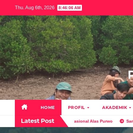
Skip
Thu. Aug 6th, 2026
8:46:07 AM
to
content
HOME
PROFIL
AKADEMIK
Latest Post
mahan Konservasi di Taman Nasional Alas Purwo
Sambutan 