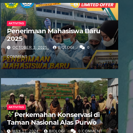
AKTIVITAS
Penerimaan Mahasiswa Baru
2025
OCTOBER 3, 2025
BIOLOGI
0
COMMENT
AKTIVITAS
AKTIVITAS
Perkemahan Konservasi di
Sambutan Ketua Prodi
Taman Nasional Alas Purwo
OCTOBER 2, 2019
MAY 17, 2024
BIOLOGI
0 COMMENT
0 COMMENT